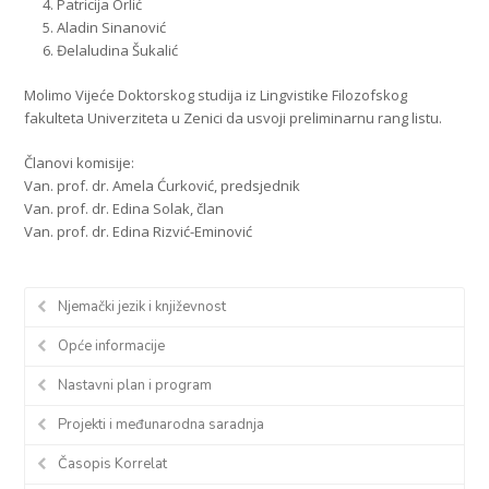
Patricija Orlić
Aladin Sinanović
Đelaludina Šukalić
Molimo Vijeće Doktorskog studija iz Lingvistike Filozofskog
fakulteta Univerziteta u Zenici da usvoji preliminarnu rang listu.
Članovi komisije:
Van. prof. dr. Amela Ćurković, predsjednik
Van. prof. dr. Edina Solak, član
Van. prof. dr. Edina Rizvić-Eminović
Njemački jezik i književnost
Opće informacije
Nastavni plan i program
Projekti i međunarodna saradnja
Časopis Korrelat