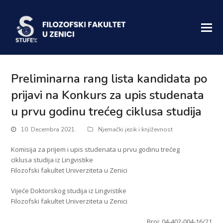
Preliminarna rang lista kandidata po
prijavi na Konkurs za upis studenata
u prvu godinu trećeg ciklusa studija
10. Decembra 2021.
Njemački jezik i književnost
Komisija za prijem i upis studenata u prvu godinu trećeg
ciklusa studija iz Lingvistike
Filozofski fakultet Univerziteta u Zenici
Vijeće Doktorskog studija iz Lingvistike
Filozofski fakultet Univerziteta u Zenici
Broj: 04-402-004-16/21