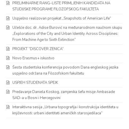
PRELIMINARNE RANG-LISTE PRIMLJENIH KANDIDATA NA
STUDIJSKE PROGRAME FILOZOFSKOG FAKULTETA
Uspješno realizovan projekat „Snapshots of American Life“
Učešće doc. dr. Adise Burović na međunarodnom naučnom skupu
„Explorations of the City and Urban Identity Across Disciplines:
From Machine Age to Sixth Extinction“
PROJEKT “DISCOVER ZENICA”
Novo Erasmus+ iskustvo
Šesta studentska konferencija povodom Dana engleskog jezika
uspješno održana na Filozofskom fakultetu
USPJEH STUDENATA SPEJK
Predavanje Daniela Koskog, zamjenika šefa misije Ambasade
SAD-a u Bosni i Hercegovini
Interaktivna sesija „Urbana topografija i konstrukcija identiteta u
književnosti: urbani identiteti američkih starosjedilaca“