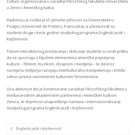
Culture
, organizovana u saradnji Filozofskog fakulteta Univerziteta
u Zenici i Američkog kutka.
Radionicu je vodila prof. Jennifer Johnson sa Univerziteta u
Poatjeu (Université de Poitiers, Francuska), a učestvovali su
studenti druge i treće godine studijskog programa Engleski jezik i
književnost.
Tokom interaktivnog predavanja i diskusije studenti su imali priliku
da se upoznaju s ključnim elementima američke popularne
kulture – filmom, muzikom, dizajnom i medijima – te da kroz
razmjenu mišljenja razvijaju interkulturalnu kompetenciju i kritički
odnos prema savremenim kulturnim fenomenima.
Ova aktivnost dio je kontinuirane saradnje Filozofskog fakulteta s
međunarodnim akademskim partnerima i Američkim kutkom
Zenica, te doprinosi unapređenju nastave i internacionalizaciji
studijskog programa Engleski jezik i književnost.
Engleski jezik i književnost