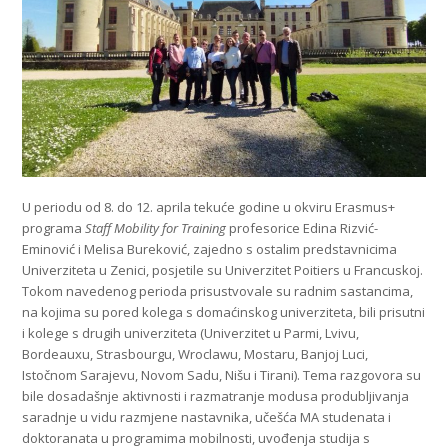
U periodu od 8. do 12. aprila tekuće godine u okviru Erasmus+
programa
Staff Mobility for Training
profesorice Edina Rizvić-
Eminović i Melisa Bureković, zajedno s ostalim predstavnicima
Univerziteta u Zenici, posjetile su Univerzitet Poitiers u Francuskoj.
Tokom navedenog perioda prisustvovale su radnim sastancima,
na kojima su pored kolega s domaćinskog univerziteta, bili prisutni
i kolege s drugih univerziteta (Univerzitet u Parmi, Lvivu,
Bordeauxu, Strasbourgu, Wroclawu, Mostaru, Banjoj Luci,
Istočnom Sarajevu, Novom Sadu, Nišu i Tirani). Tema razgovora su
bile dosadašnje aktivnosti i razmatranje modusa produbljivanja
saradnje u vidu razmjene nastavnika, učešća MA studenata i
doktoranata u programima mobilnosti, uvođenja studija s