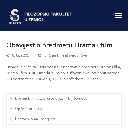
Obavijest o predmetu Drama i film
8. Jula 2014.
BHS jezik i književnost
,
Sve
Usmeni dio ispita i upis ocjena iz nastavnih predmeta Drama i film,
Drama i film u BiH i Interkulturalno izučavanje književnosti naroda
BiH održat će se u srijedu, 9. jula, s početkom u 10 sati
Bosanski, hrvatski, srpski jezik i književnost
Opće informacije
Nastavni plan i program