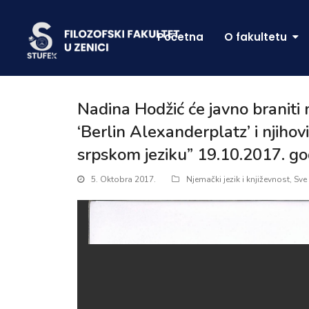
Početna
O fakultetu
Nadina Hodžić će javno braniti
‘Berlin Alexanderplatz’ i njiho
srpskom jeziku” 19.10.2017. go
5. Oktobra 2017.
Njemački jezik i književnost
,
Sve