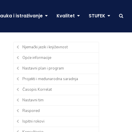
auka i istraživanje
Kvalitet
STUFEK
Njemački jezik i književnost
Opće informacije
Nastavni plan i program
Projekti i međunarodna saradnja
Časopis Korrelat
Nastavni tim
Raspored
Ispitni rokovi
Konsultacije