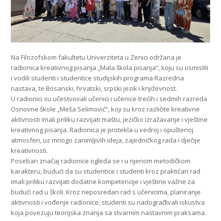
Na Filozofskom fakultetu Univerziteta u Zenici održana je
radionica kreativnog pisanja „Mala škola pisanja“, koju su osmislili
i vodili studenti i studentice studijskih programa Razredna
nastava, te Bosanski, hrvatski, srpski jezik i književnost.
U radionici su učestvovali učenici i učenice trećih i sedmih razreda
Osnovne škole „Meša Selimović“, koji su kroz različite kreativne
aktivnosti imali priliku razvijati maštu, jezičko izražavanje i vještine
kreativnog pisanja. Radionica je protekla u vedroj i opuštenoj
atmosferi, uz mnogo zanimljivih ideja, zajedničkog rada i dječije
kreativnosti.
Poseban značaj radionice ogleda se i u njenom metodičkom
karakteru, budući da su studentice i studenti kroz praktičan rad
imali priliku razvijati dodatne kompetencije i vještine važne za
budući rad u školi. Kroz neposredan rad s učenicima, planiranje
aktivnosti i vođenje radionice, studenti su nadograđivali iskustva
koja povezuju teorijska znanja sa stvarnim nastavnim praksama.