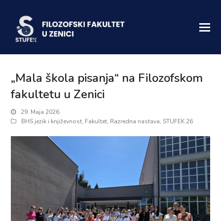
„Mala škola pisanja“ na Filozofskom
fakultetu u Zenici
29. Maja 2026.
BHS jezik i književnost
,
Fakultet
,
Razredna nastava
,
STUFEK 26