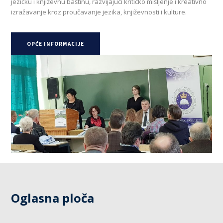
jezičku i književnu baštinu, razvijajući kritičko mišljenje i kreativno
izražavanje kroz proučavanje jezika, književnosti i kulture.
OPĆE INFORMACIJE
Oglasna ploča