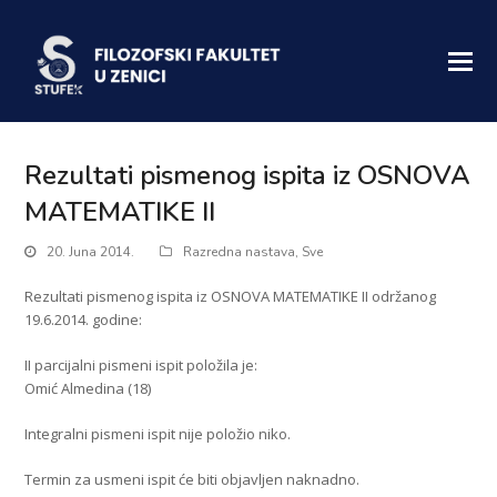
Rezultati pismenog ispita iz OSNOVA
MATEMATIKE II
20. Juna 2014.
Razredna nastava
,
Sve
Rezultati pismenog ispita iz OSNOVA MATEMATIKE II održanog
19.6.2014. godine:
II parcijalni pismeni ispit položila je:
Omić Almedina (18)
Integralni pismeni ispit nije položio niko.
Termin za usmeni ispit će biti objavljen naknadno.