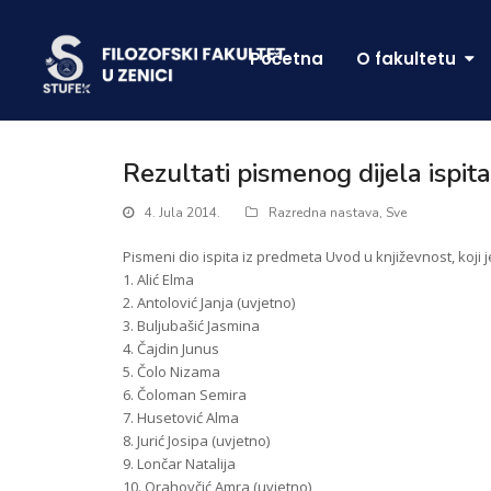
Početna
O fakultetu
Rezultati pismenog dijela ispita
4. Jula 2014.
Razredna nastava
,
Sve
Pismeni dio ispita iz predmeta Uvod u književnost, koji je
1. Alić Elma
2. Antolović Janja (uvjetno)
3. Buljubašić Jasmina
4. Čajdin Junus
5. Čolo Nizama
6. Čoloman Semira
7. Husetović Alma
8. Jurić Josipa (uvjetno)
9. Lončar Natalija
10. Orahovčić Amra (uvjetno)