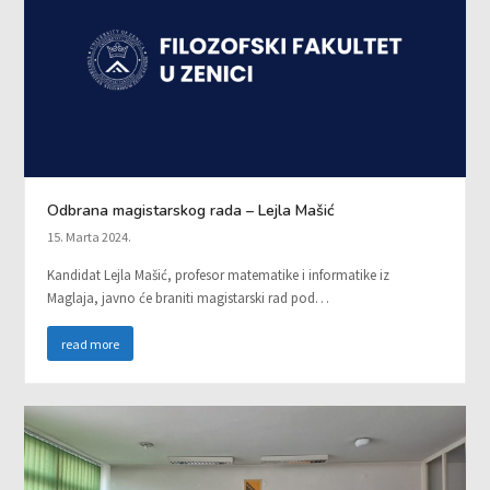
Odbrana magistarskog rada – Lejla Mašić
15. Marta 2024.
Kandidat Lejla Mašić, profesor matematike i informatike iz
Maglaja, javno će braniti magistarski rad pod…
read more