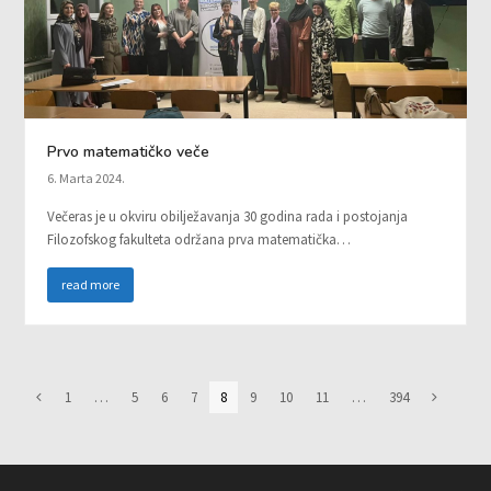
Prvo matematičko veče
6. Marta 2024.
Večeras je u okviru obilježavanja 30 godina rada i postojanja
Filozofskog fakulteta održana prva matematička…
read more
Page
1
…
Page
5
Page
6
Page
7
Page
8
Page
9
Page
10
Page
11
…
Page
394
Previous
Next