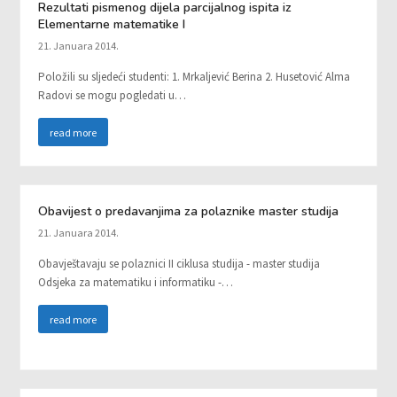
Rezultati pismenog dijela parcijalnog ispita iz
Elementarne matematike I
21. Januara 2014.
Položili su sljedeći studenti: 1. Mrkaljević Berina 2. Husetović Alma
Radovi se mogu pogledati u…
read more
Obavijest o predavanjima za polaznike master studija
21. Januara 2014.
Obavještavaju se polaznici II ciklusa studija - master studija
Odsjeka za matematiku i informatiku -…
read more