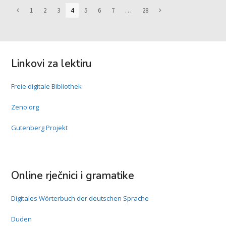
Page
1
Page
2
Page
3
Page
4
Page
5
Page
6
Page
7
…
Page
28
Previous
Next
Linkovi za lektiru
Freie digitale Bibliothek
Zeno.org
Gutenberg Projekt
Online rječnici i gramatike
Digitales Wörterbuch der deutschen Sprache
Duden