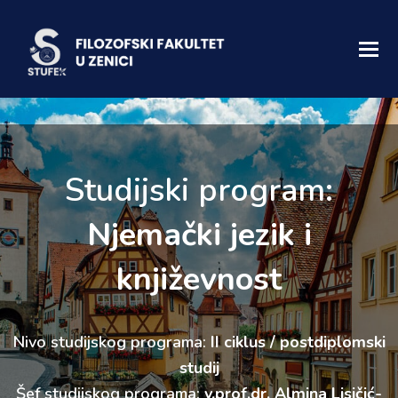
Studijski program:
Njemački jezik i
književnost
Nivo studijskog programa:
II ciklus / postdiplomski
studij
Šef studijskog programa:
v.prof.dr. Almina Lisičić-