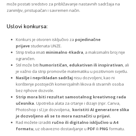
može postati sredstvo za približavanje nastavnih sadržaja na
zanimljiv, pristupačan i savremen način.
Uslovi konkursa:
Konkurs je otvoren isključivo za
pojedinačne
prijave
studenata UNZE.
Strip treba imati
minimalno 4 kadra
, a maksimalni broj nije
ograničen.
Stil može biti
humorističan, edukativan ili inspirativan
, ali
je važno da strip promoviše matematiku u pozitivnom svjetlu.
Nasilje i neprikladan sadržaj
nisu dozvoljeni, kao ni
korištenje postojećih komercijalnih likova ili stvarnih osoba
bez njihove dozvole.
Strip mora biti rezultat samostalnog kreativnog rada
učesnika.
Upotreba alata za crtanje i dizajn (npr. Canva,
Photoshop i sl.) je dozvoljena,
koristiti AI generatore slika
je dozvoljeno ali se to mora naznačiti u prijavi.
Rad možete izraditi
ručno ili digitalno isključivo u
A4
formatu
, uz obavezno dostavljanje u
PDF
ili
PNG
formatu.