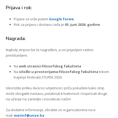
Prijava i rok:
Prijave se vrše putem
Google forme
.
Rok za prijavu i dostavu rada je
05. juni 2026. godine
.
Nagrada:
Najbolji stripovi bit će nagrađeni, a svi prijavljeni radovi
predstavljeni:
Na
web stranici Filozofskog fakulteta
Na
izložbi u prostorijama Filozofskog fakulteta
tokom
trajanja festivala STUFEK 2026.
Iskoristite priliku da kroz umjetnost i priču pokažete kako strip
može obogatiti nastavu, potaknuti kreativnost i inspirisati druge
na učenje na zanimljiv i inovativan način!
Za dodatne informacije, obratite se organizatorima na e-
mail:
matinf@unze.ba