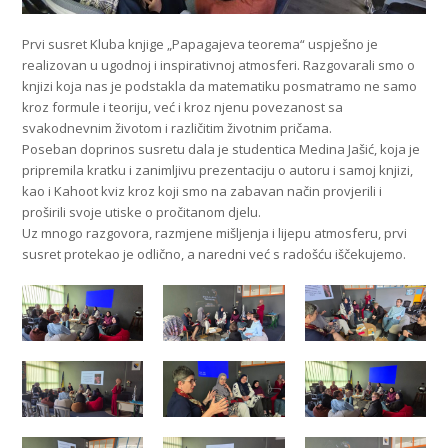
Prvi susret Kluba knjige „Papagajeva teorema“ uspješno je
realizovan u ugodnoj i inspirativnoj atmosferi. Razgovarali smo o
knjizi koja nas je podstakla da matematiku posmatramo ne samo
kroz formule i teoriju, već i kroz njenu povezanost sa
svakodnevnim životom i različitim životnim pričama.
Poseban doprinos susretu dala je studentica Medina Jašić, koja je
pripremila kratku i zanimljivu prezentaciju o autoru i samoj knjizi,
kao i Kahoot kviz kroz koji smo na zabavan način provjerili i
proširili svoje utiske o pročitanom djelu.
Uz mnogo razgovora, razmjene mišljenja i lijepu atmosferu, prvi
susret protekao je odlično, a naredni već s radošću iščekujemo.