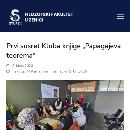
Prvi susret Kluba knjige „Papagajeva
teorema“
8. Maja 2026.
Fakultet
,
Matematika i informatika
,
STUFEK 26