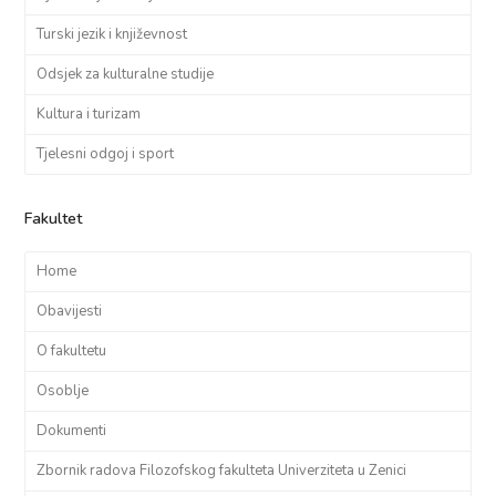
Turski jezik i književnost
Odsjek za kulturalne studije
Kultura i turizam
Tjelesni odgoj i sport
Fakultet
Home
Obavijesti
O fakultetu
Osoblje
Dokumenti
Zbornik radova Filozofskog fakulteta Univerziteta u Zenici