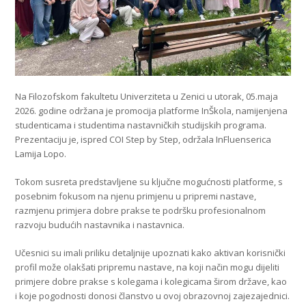
Na Filozofskom fakultetu Univerziteta u Zenici u utorak, 05.maja
2026. godine održana je promocija platforme InŠkola, namijenjena
studenticama i studentima nastavničkih studijskih programa.
Prezentaciju je, ispred COI Step by Step, održala InFluenserica
Lamija Lopo.
Tokom susreta predstavljene su ključne mogućnosti platforme, s
posebnim fokusom na njenu primjenu u pripremi nastave,
razmjenu primjera dobre prakse te podršku profesionalnom
razvoju budućih nastavnika i nastavnica.
Učesnici su imali priliku detaljnije upoznati kako aktivan korisnički
profil može olakšati pripremu nastave, na koji način mogu dijeliti
primjere dobre prakse s kolegama i kolegicama širom države, kao
i koje pogodnosti donosi članstvo u ovoj obrazovnoj zajezajednici.