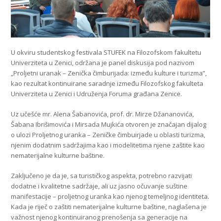
U okviru studentskog festivala STUFEK na Filozofskom fakultetu
Univerziteta u Zenici, održana je panel diskusija pod nazivom
„Proljetni uranak – Zenička čimburijada: između kulture i turizma”,
kao rezultat kontinuirane saradnje između Filozofskog fakulteta
Univerziteta u Zenici i Udruženja Foruma građana Zenice.
Uz učešće mr. Alena Šabanovića, prof. dr. Mirze Džananovića,
Šabana Ibrišimovića i Mirsada Mujkića otvoren je značajan dijalog
o ulozi Proljetnog uranka – Zeničke čimbuirjade u oblasti turizma,
njenim dodatnim sadržajima kao i modelitetima njene zaštite kao
nematerijalne kulturne baštine.
Zaključeno je da je, sa turističkog aspekta, potrebno razvijati
dodatne i kvalitetne sadržaje, ali uz jasno očuvanje suštine
manifestacije – proljetnog uranka kao njenog temeljnog identiteta.
Kada je riječ o zaštiti nematerijalne kulturne baštine, naglašena je
važnost njenog kontinuiranog prenošenja sa generacije na