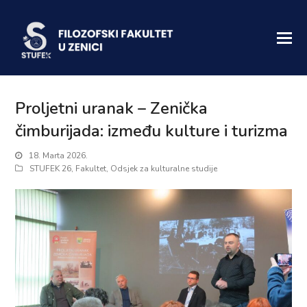
Proljetni uranak – Zenička
čimburijada: između kulture i turizma
18. Marta 2026.
STUFEK 26
,
Fakultet
,
Odsjek za kulturalne studije