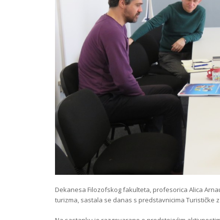
Dekanesa Filozofskog fakulteta, profesorica Alica Arnau
turizma, sastala se danas s predstavnicima Turističke z
Na sastanku je razgovarano o predstojećim aktivnostim