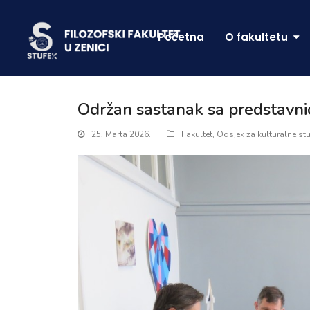
Početna
O fakultetu
Održan sastanak sa predstavnic
25. Marta 2026.
Fakultet
,
Odsjek za kulturalne stu