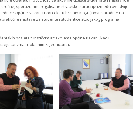
dugoročne, sporazumno regulisane strateške saradnje između ove dvije
 zajednice Općine Kakanj u kontekstu brojnih mogućnosti saradnje na
ele praktične nastave za studente i studentice studijskog programa
entskih posjeta turističkim atrakcijama općine Kakanj, kao i
maciju turizma u lokalnim zajednicama.