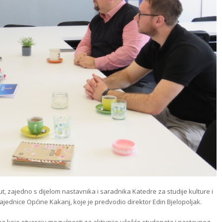
t, zajedno s dijelom nastavnika i saradnika Katedre za studije kulture i
ajednice Općine Kakanj, koje je predvodio direktor Edin Bjelopoljak.
a koje otvaraju mogućnosti za aktivnije učešće studenata i nastavnog