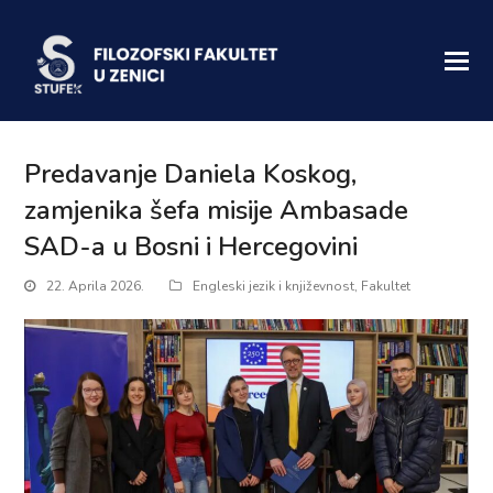
Predavanje Daniela Koskog,
zamjenika šefa misije Ambasade
SAD-a u Bosni i Hercegovini
22. Aprila 2026.
Engleski jezik i književnost
,
Fakultet