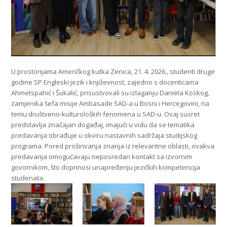
U prostorijama Američkog kutka Zenica, 21. 4. 2026., studenti druge
godine SP Engleski jezik i književnost, zajedno s docenticama
Ahmetspahić i Šukalić, prisustvovali su izlaganju Daniela Koskog,
zamjenika šefa misije Ambasade SAD-a u Bosni i Hercegovini, na
temu društveno-kulturoloških fenomena u SAD-u. Ovaj susret
predstavlja značajan događaj, imajući u vidu da se tematika
predavanja obrađuje u okviru nastavnih sadržaja studijskog
programa. Pored proširivanja znanja iz relevantne oblasti, ovakva
predavanja omogućavaju neposredan kontakt sa izvornim
govornikom, što doprinosi unapređenju jezičkih kompetencija
studenata.