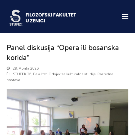
Panel diskusija “Opera ili bosanska
korida”
29. Aprila 2026.
STUFEK 26
,
Fakultet
,
Odsjek za kulturalne studije
,
Razredna
nastava